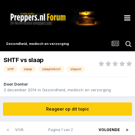
Gezondheid, medisch en verzorging
SHTF vs slaap
shtf
slaap
slaaptekort
slapen
Door
Dontor
2 december 2014
in
Gezondheid, medisch en verzorging
Reageer op dit topic
VOR.
Pagina 1 van 2
VOLGENDE