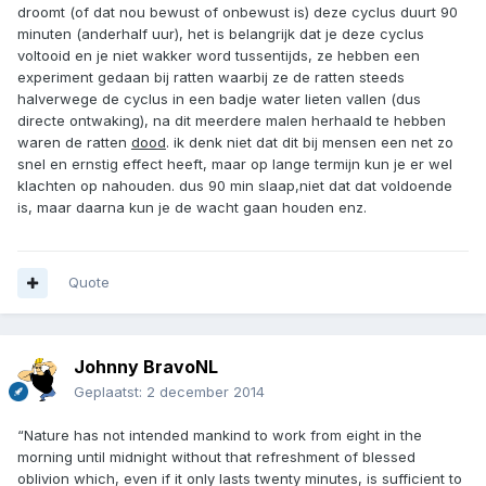
droomt (of dat nou bewust of onbewust is) deze cyclus duurt 90
minuten (anderhalf uur), het is belangrijk dat je deze cyclus
voltooid en je niet wakker word tussentijds, ze hebben een
experiment gedaan bij ratten waarbij ze de ratten steeds
halverwege de cyclus in een badje water lieten vallen (dus
directe ontwaking), na dit meerdere malen herhaald te hebben
waren de ratten
dood
. ik denk niet dat dit bij mensen een net zo
snel en ernstig effect heeft, maar op lange termijn kun je er wel
klachten op nahouden. dus 90 min slaap,niet dat dat voldoende
is, maar daarna kun je de wacht gaan houden enz.
Quote
Johnny BravoNL
Geplaatst:
2 december 2014
“Nature has not intended mankind to work from eight in the
morning until midnight without that refreshment of blessed
oblivion which, even if it only lasts twenty minutes, is sufficient to