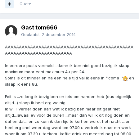
Quote
Gast tom666
Geplaatst:
2 december 2014
AAAAAAAAAAAAAAAAAAAAAAAAAAAAAAAAAAAAAAAAAAAAAA
AAAAAAAAAAAAAAAAAAAAAAAA
In eerdere posts vermeld....damn ik ben niet goed bezig..ik slaap
maximum maar echt maximum 4u per 24.
Soms is dit minder en na een hele tijd val ik eens in ''coma ''
en
slaap ik eens 8u.
Feit is ..zo lang ik bezig ben en iets om handen heb (dus eigenlijk
altijd...) slaap ik heel erg weinig.
Ik wil 1 verder doen aan wat ik bezig ben maar dit gaat niet
altijd...lawaai ev voor de buren ...maar dan wil ik dit nog doen en
dat en dat....en zo kom ik dan tijd te kort en wordt het nacht ....en
heel erg snel weer dag want om 07.00 u vertrek ik naar mn werk
waar ik om 07.30 u toekom...koffie drink en meestal nog tot 08.00