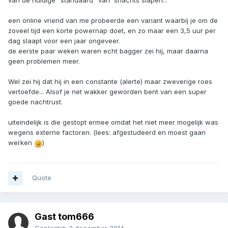
van de huidige "standaard" van 'snachts slapen...
een online vriend van me probeerde een variant waarbij je om de
zoveel tijd een korte powernap doet, en zo maar een 3,5 uur per
dag slaapt voor een jaar ongeveer.
de eerste paar weken waren echt bagger zei hij, maar daarna
geen problemen meer.
Wel zei hij dat hij in een constante (alerte) maar zweverige roes
vertoefde... Alsof je net wakker geworden bent van een super
goede nachtrust.
uiteindelijk is die gestopt ermee omdat het niet meer mogelijk was
wegens externe factoren. (lees: afgestudeerd en moest gaan
werken
)
Quote
Gast tom666