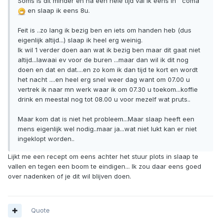
Soms is dit minder en na een hele tijd val ik eens in ''coma ''
en slaap ik eens 8u.
Feit is ..zo lang ik bezig ben en iets om handen heb (dus
eigenlijk altijd...) slaap ik heel erg weinig.
Ik wil 1 verder doen aan wat ik bezig ben maar dit gaat niet
altijd...lawaai ev voor de buren ...maar dan wil ik dit nog
doen en dat en dat....en zo kom ik dan tijd te kort en wordt
het nacht ....en heel erg snel weer dag want om 07.00 u
vertrek ik naar mn werk waar ik om 07.30 u toekom...koffie
drink en meestal nog tot 08.00 u voor mezelf wat pruts..
Maar kom dat is niet het probleem...Maar slaap heeft een
mens eigenlijk wel nodig..maar ja...wat niet lukt kan er niet
ingeklopt worden..
Lijkt me een recept om eens achter het stuur plots in slaap te
vallen en tegen een boom te eindigen... Ik zou daar eens goed
over nadenken of je dit wil blijven doen.
Quote