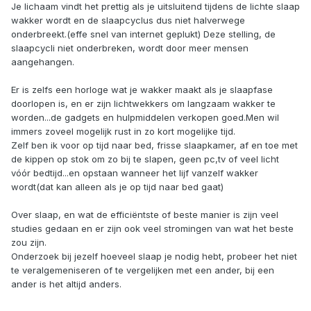
Je lichaam vindt het prettig als je uitsluitend tijdens de lichte slaap
wakker wordt en de slaapcyclus dus niet halverwege
onderbreekt.(effe snel van internet geplukt) Deze stelling, de
slaapcycli niet onderbreken, wordt door meer mensen
aangehangen.
Er is zelfs een horloge wat je wakker maakt als je slaapfase
doorlopen is, en er zijn lichtwekkers om langzaam wakker te
worden...de gadgets en hulpmiddelen verkopen goed.Men wil
immers zoveel mogelijk rust in zo kort mogelijke tijd.
Zelf ben ik voor op tijd naar bed, frisse slaapkamer, af en toe met
de kippen op stok om zo bij te slapen, geen pc,tv of veel licht
vóór bedtijd...en opstaan wanneer het lijf vanzelf wakker
wordt(dat kan alleen als je op tijd naar bed gaat)
Over slaap, en wat de efficiëntste of beste manier is zijn veel
studies gedaan en er zijn ook veel stromingen van wat het beste
zou zijn.
Onderzoek bij jezelf hoeveel slaap je nodig hebt, probeer het niet
te veralgemeniseren of te vergelijken met een ander, bij een
ander is het altijd anders.