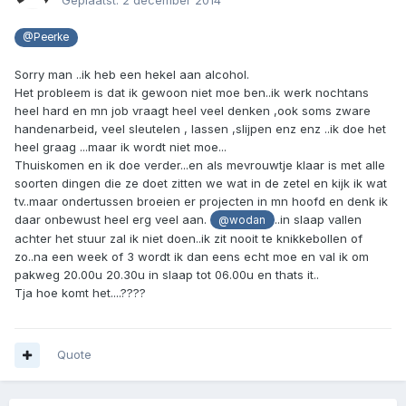
Geplaatst:
2 december 2014
@Peerke
Sorry man ..ik heb een hekel aan alcohol.
Het probleem is dat ik gewoon niet moe ben..ik werk nochtans
heel hard en mn job vraagt heel veel denken ,ook soms zware
handenarbeid, veel sleutelen , lassen ,slijpen enz enz ..ik doe het
heel graag ...maar ik wordt niet moe...
Thuiskomen en ik doe verder...en als mevrouwtje klaar is met alle
soorten dingen die ze doet zitten we wat in de zetel en kijk ik wat
tv..maar ondertussen broeien er projecten in mn hoofd en denk ik
daar onbewust heel erg veel aan.
..in slaap vallen
@wodan
achter het stuur zal ik niet doen..ik zit nooit te knikkebollen of
zo..na een week of 3 wordt ik dan eens echt moe en val ik om
pakweg 20.00u 20.30u in slaap tot 06.00u en thats it..
Tja hoe komt het....????
Quote