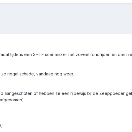
 omdat tijdens een SHTF scenario er net zoveel rondrijden en dan n
n ze nogal schade, vandaag nog weer.
tijd aangeschoten of hebben ze een rijbewijs bij de Zeeppoeder ge
f afgenomen)
H]