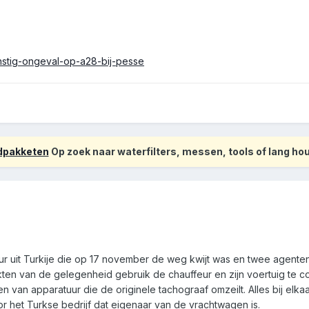
rnstig-ongeval-op-a28-bij-pesse
odpakketen
Op zoek naar waterfilters, messen, tools of lang h
r uit Turkije die op 17 november de weg kwijt was en twee agente
en van de gelegenheid gebruik de chauffeur en zijn voertuig te co
 en van apparatuur die de originele tachograaf omzeilt. Alles bij el
r het Turkse bedrijf dat eigenaar van de vrachtwagen is.