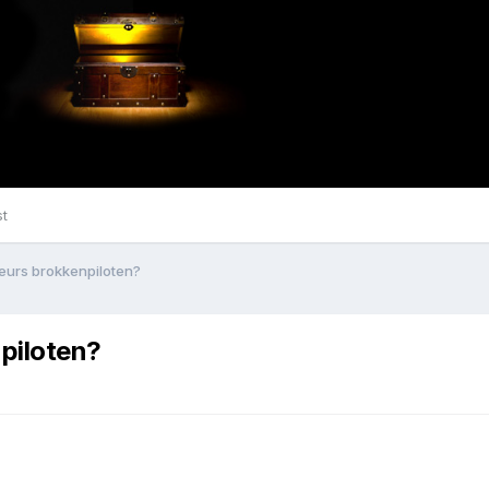
st
feurs brokkenpiloten?
npiloten?