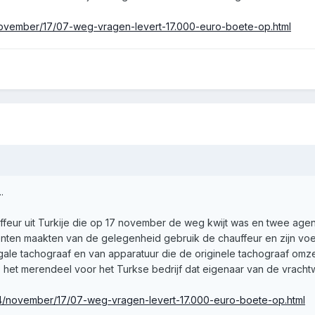
4/november/17/07-weg-vragen-levert-17.000-euro-boete-op.html
.
feur uit Turkije die op 17 november de weg kwijt was en twee age
nten maakten van de gelegenheid gebruik de chauffeur en zijn voe
egale tachograaf en van apparatuur die de originele tachograaf omzei
 het merendeel voor het Turkse bedrijf dat eigenaar van de vracht
014/november/17/07-weg-vragen-levert-17.000-euro-boete-op.html