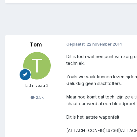
Tom
Geplaatst:
22 november 2014
Dit is toch wel een punt van zorg
techniek.
Zoals we vaak kunnen lezen rijde
Gelukkig geen slachtoffers.
Lid niveau 2
Maar hoe komt dat toch, zijn ze al
2.5k
chauffeur werd al een bloedproe
Dit is het laatste wapenfeit
[ATTACH=CONFIG]14736[/ATTAC