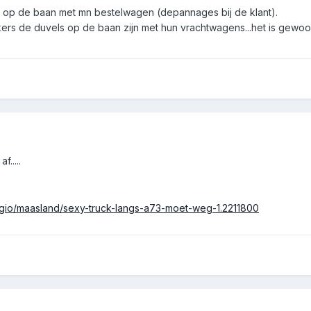
l op de baan met mn bestelwagen (depannages bij de klant).
kers de duvels op de baan zijn met hun vrachtwagens...het is gewoon
.....
regio/maasland/sexy-truck-langs-a73-moet-weg-1.2211800