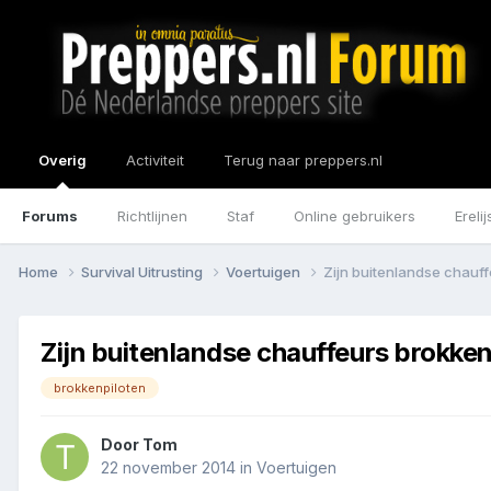
Overig
Activiteit
Terug naar preppers.nl
Forums
Richtlijnen
Staf
Online gebruikers
Erelij
Home
Survival Uitrusting
Voertuigen
Zijn buitenlandse chauf
Zijn buitenlandse chauffeurs brokke
brokkenpiloten
Door
Tom
22 november 2014
in
Voertuigen