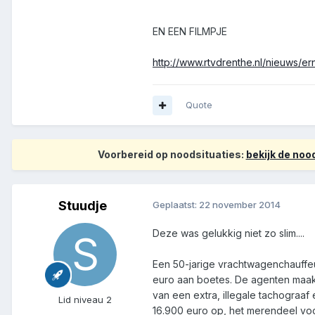
EN EEN FILMPJE
http://www.rtvdrenthe.nl/nieuws/e
Quote
Voorbereid op noodsituaties:
bekijk de no
Stuudje
Geplaatst:
22 november 2014
Deze was gelukkig niet zo slim....
Een 50-jarige vrachtwagenchauffeu
euro aan boetes. De agenten maakt
van een extra, illegale tachograaf
Lid niveau 2
16.900 euro op, het merendeel voo