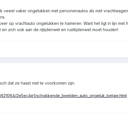
k veeel vaker ongelukken met personenautos als met vrachtwagens. 
ns.
eer op vrachtauto ongelukken te hameren. Want het ligt in lijn met
jgt en zich ook aan de rijtijdenwet en rusttijdenwet moet houden!
ch dat ze haast niet te voorkomen zijn:
/6621064/2e5ec4e1/schokkende_beelden_auto_ongeluk_belgie.html