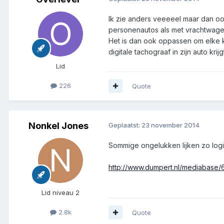
Ik zie anders veeeeel maar dan oo
personenautos als met vrachtwage
Het is dan ook oppassen om elke k
digitale tachograaf in zijn auto kri
Lid
226
Quote
Nonkel Jones
Geplaatst:
23 november 2014
Sommige ongelukken lijken zo logis
http://www.dumpert.nl/mediabase
Lid niveau 2
2.8k
Quote