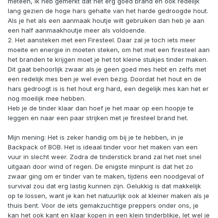
meteen, ik heb gemerkt dat het erg goed brand en ook redelijk
lang gezien de hoge hars gehalte van het harde gedroogde hout.
Als je het als een aanmaak houtje wilt gebruiken dan heb je aan
een half aanmaakhoutje meer als voldoende.
2. Het aansteken met een Firesteel. Daar zal je toch iets meer
moeite en energie in moeten steken, om het met een firesteel aan
het branden te krijgen moet je het tot kleine stukjes tinder maken.
Dit gaat behoorlijk zwaar als je geen goed mes hebt en zelfs met
een redelijk mes ben je wel even bezig. Doordat het hout en de
hars gedroogt is is het hout erg hard, een degelijk mes kan het er
nog moeilijk mee hebben.
Heb je de tinder klaar dan hoef je het maar op een hoopje te
leggen en naar een paar strijken met je firesteel brand het.
Mijn mening: Het is zeker handig om bij je te hebben, in je
Backpack of BOB. Het is ideaal tinder voor het maken van een
vuur in slecht weer. Zodra de tinderstick brand zal het niet snel
uitgaan door wind of regen. De enigste minpunt is dat het zo
zwaar ging om er tinder van te maken, tijdens een noodgeval of
survival zou dat erg lastig kunnen zijn. Gelukkig is dat makkelijk
op te lossen, want je kan het natuurlijk ook al kleiner maken als je
thuis bent. Voor de iets gemakzuchtige preppers onder ons, je
kan het ook kant en klaar kopen in een klein tinderblikje, let wel je