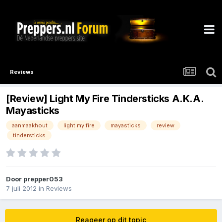
Reviews
[Review] Light My Fire Tindersticks A.K.A.
Mayasticks
aanmaakhout
light my fire
mayasticks
review
tindersticks
Door
prepper053
7 juli 2012
in
Reviews
Reageer op dit topic