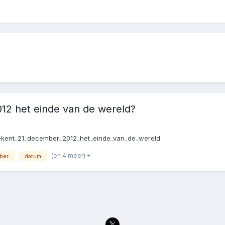
12 het einde van de wereld?
etekent_21_december_2012_het_einde_van_de_wereld
(en 4 meer)
ber
datum