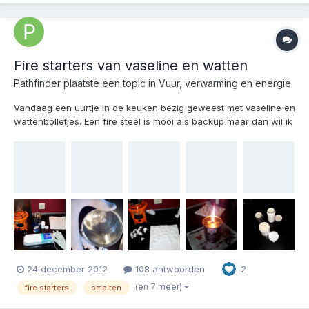
Fire starters van vaseline en watten
Pathfinder
plaatste een topic in
Vuur, verwarming en energie
Vandaag een uurtje in de keuken bezig geweest met vaseline en
wattenbolletjes. Een fire steel is mooi als backup maar dan wil ik
ook iets bij me hebben dat wil branden, zelfs als alles in mijn
omgeving nat is. Er is weinig voor nodig: watten, vaseline en iets
om de vaseline te smelten. H...
24 december 2012
108 antwoorden
2
(en 7 meer)
fire starters
smelten