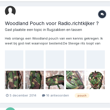
Woodland Pouch voor Radio.richtkijker ?
Gast plaatste een topic in
Rugzakken en tassen
Heb onlangs een Woodland pouch van een kennis gekregen. Ik
weet bij god niet waarvopor bestemd.De Stevige rits loopt van
boven naar onderen en kan met strookje vast gezet worden
door Drukker.Dit om ongewilt opengaan te voorkomen. De
meeste special vervaardigde tassen dragen geen NSN!Er zitten
t...
5 december 2014
16 antwoorden
pouch