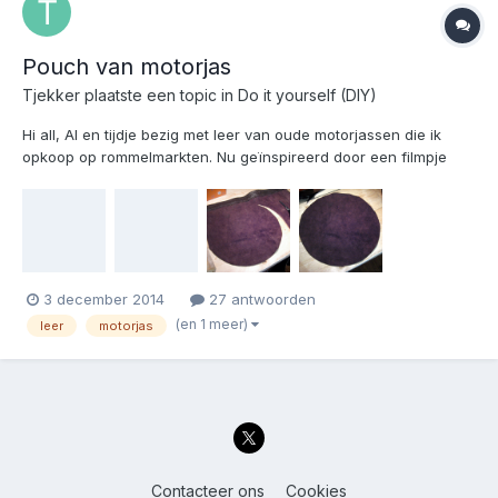
Pouch van motorjas
Tjekker
plaatste een topic in
Do it yourself (DIY)
Hi all, Al en tijdje bezig met leer van oude motorjassen die ik
opkoop op rommelmarkten. Nu geïnspireerd door een filmpje
hier op een forum, bezig een pouch te maken voor opbergen
van kleine vuur aanmaak spullen. Hier vast de begin fase. Meer
volgt deze week. grtz/Tj
3 december 2014
27 antwoorden
(en 1 meer)
leer
motorjas
Contacteer ons
Cookies