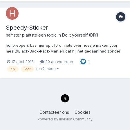
Speedy-Sticker
hamster
plaatste een topic in
Do it yourself (DIY)
hoi preppers Las hier op t forum iets over hoesje maken voor
mes @Black-Back-Pack-Man en dat hij het gedaan had zonder
voor te prikken, iets verder in het draadje hadden ze het over de
17 april 2013
20 antwoorden
1
Speedy-Sticker. Dus wat doet Hamster.....gelijk googlen en ja
hoor daar is ie,wel makkelijk zo'n apperaat al...
(en 2 meer)
diy
leer
Contacteer ons
Cookies
Powered by Invision Community