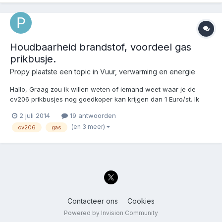
Houdbaarheid brandstof, voordeel gas
prikbusje.
Propy
plaatste een topic in
Vuur, verwarming en energie
Hallo, Graag zou ik willen weten of iemand weet waar je de
cv206 prikbusjes nog goedkoper kan krijgen dan 1 Euro/st. Ik
heb zo mijn gedachten laten gaan over brandstof. Veel van de
2 juli 2014
19 antwoorden
huidige brandstof is van zeer slechte kwaliteit en slechts een
(en 3 meer)
cv206
gas
paar jaar houdbaar. Heel vroeger kon je...
Contacteer ons
Cookies
Powered by Invision Community