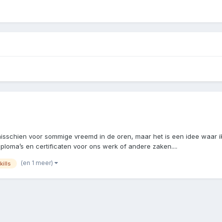
misschien voor sommige vreemd in de oren, maar het is een idee waar ik
iploma’s en certificaten voor ons werk of andere zaken....
(en 1 meer)
kills