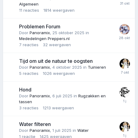
Algemeen
11
reacties
1814
weergaven
Problemen Forum
Door
Panoramix
,
25 oktober 2025
in
Mededelingen Preppers.nl
7
reacties
32
weergaven
Tijd om uit de natuur te oogsten
Door
Panoramix
,
4 oktober 2025
in
Tuinieren
5
reacties
1026
weergaven
Hond
Door
Panoramix
,
6 juli 2025
in
Rugzakken en
tassen
3
reacties
1213
weergaven
Water filteren
Door
Panoramix
,
1 juli 2025
in
Water
1
reactie
1425
weergaven