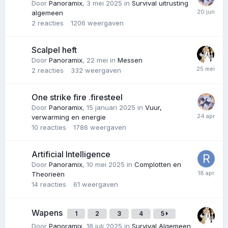
Door
Panoramix
,
3 mei 2025
in
Survival uitrusting
algemeen
2
reacties
1206
weergaven
Scalpel heft
Door
Panoramix
,
22 mei
in
Messen
2
reacties
332
weergaven
One strike fire .firesteel
Door
Panoramix
,
15 januari 2025
in
Vuur,
verwarming en energie
10
reacties
1786
weergaven
Artificial Intelligence
Door
Panoramix
,
10 mei 2025
in
Complotten en
Theorieën
14
reacties
61
weergaven
Wapens
1
2
3
4
5
Door
Panoramix
,
18 juli 2025
in
Survival Algemeen