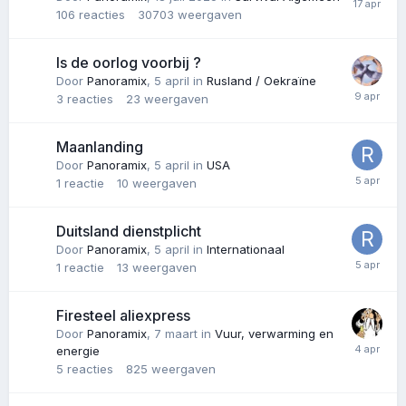
106
reacties
30703
weergaven
Is de oorlog voorbij ?
Door
Panoramix
,
5 april
in
Rusland / Oekraïne
3
reacties
23
weergaven
Maanlanding
Door
Panoramix
,
5 april
in
USA
1
reactie
10
weergaven
Duitsland dienstplicht
Door
Panoramix
,
5 april
in
Internationaal
1
reactie
13
weergaven
Firesteel aliexpress
Door
Panoramix
,
7 maart
in
Vuur, verwarming en
energie
5
reacties
825
weergaven