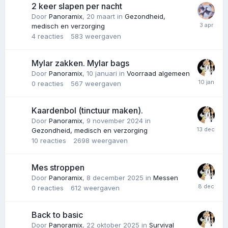
2 keer slapen per nacht
Door
Panoramix
,
20 maart
in
Gezondheid,
medisch en verzorging
4
reacties
583
weergaven
Mylar zakken. Mylar bags
Door
Panoramix
,
10 januari
in
Voorraad algemeen
0
reacties
567
weergaven
Kaardenbol (tinctuur maken).
Door
Panoramix
,
9 november 2024
in
Gezondheid, medisch en verzorging
10
reacties
2698
weergaven
Mes stroppen
Door
Panoramix
,
8 december 2025
in
Messen
0
reacties
612
weergaven
Back to basic
Door
Panoramix
,
22 oktober 2025
in
Survival